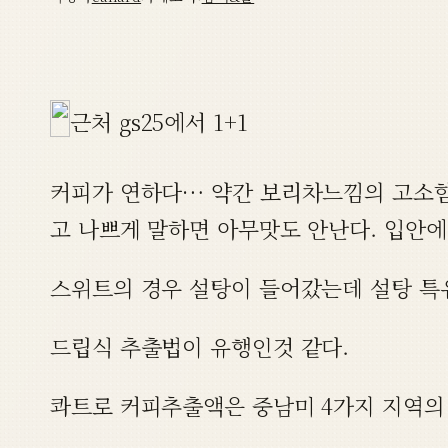
근처 gs25에서 1+1
커피가 연하다… 약간 보리차느낌의 고소함이
고 나쁘게 말하면 아무맛도 안난다. 입안에
스위트의 경우 설탕이 들어갔는데 설탕 특
드립식 추출법이 유행인것 같다.
콰트로 커피추출액은 중남미 4가지 지역의