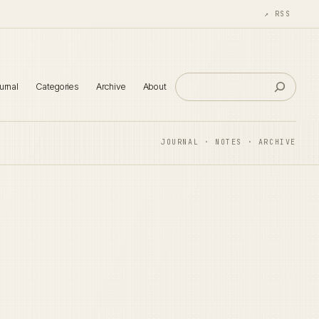
↗ RSS
검
urnal
Categories
Archive
About
색
JOURNAL · NOTES · ARCHIVE