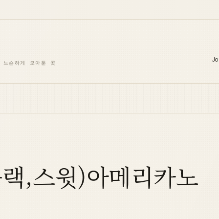
Jo
 느슨하게 모아둔 곳
블랙,스윗)아메리카노