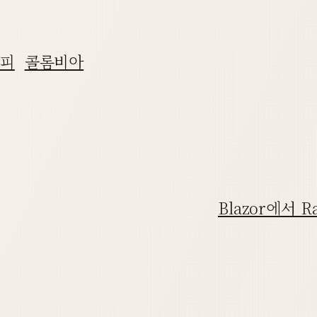
피
콜롬비아
Blazor에서 R