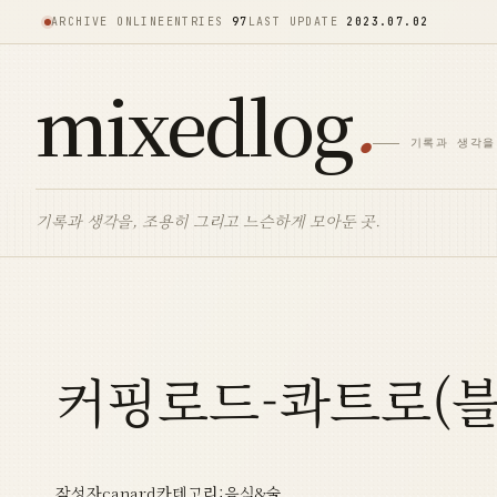
콘
ARCHIVE ONLINE
ENTRIES
97
LAST UPDATE
2023.07.02
텐
mixedlog
츠
로
기록과 생각을
바
로
기록과 생각을, 조용히 그리고 느슨하게 모아둔 곳.
가
기
커핑로드-콰트로(
작성자
canard
카테고리:
음식&술